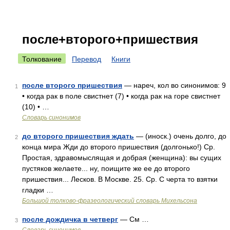
после+второго+пришествия
Толкование
Перевод
Книги
после второго пришествия
— нареч, кол во синонимов: 9
1
• когда рак в поле свистнет (7) • когда рак на горе свистнет
(10) • …
Словарь синонимов
до второго пришествия ждать
— (иноск.) очень долго, до
2
конца мира Жди до второго пришествия (долгонько!) Ср.
Простая, здравомыслящая и добрая (женщина): вы сущих
пустяков желаете... ну, поищите же ее до второго
пришествия... Лесков. В Москве. 25. Ср. С черта то взятки
гладки …
Большой толково-фразеологический словарь Михельсона
после дождичка в четверг
— См …
3