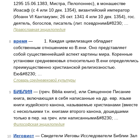
1295 15.06.1383, Мистра, Пелопоннес), в монашестве
Иоасаф (с 4 или 10 дек. 1354), византийский император
(Иоанн VI Кантакузин; 26 окт. 1341 4 или 10 дек. 1354), гос.
деятель, богослов, писатель (лит. псевдоним&#8230; …
Православная энциклопедия
время
— 1. Каждая цивилизация обладает
8
собственным отношением ко В.ени. Оно представляет
собой существеннейший аспект картины мира. Коренные
установки средневековья относительно В.ени определялись
преимущественно христианской религиозностью.
Ею&#8230; …
Словарь средневековой культуры
БИБЛИЯ
— (греч. Biblia книги), или Священное Писание
9
книга, включающая в себя написанные на др. евр. языке
книги иудейского канона, называемые христианами (вместе
с несколькими т.н. книгами второго канона, дошедшими
только в пер. на греч. или написанными&#8230; …
Философская энциклопедия
Иеговист
— Свидетели Иеговы Исследователи Библии Зал
10