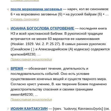
Словарь синонимов
после морковкина заговенья
— нареч, кол во синонимов:
4
6 • на морковкино заговенье (6) • на русский байрам (6) • …
Словарь синонимов
ИОАННА БОГОСЛОВА ОТКРОВЕНИЕ
— последняя книга
5
НЗ и всей христианской Библии. В рукописной традиции
встречается не менее 60 вариантов ее наименования
(Hoskier. 1929. Vol. 2. P. 25 27). В самых ранних рукописях
(Синайском ( ) и Александрийском (А) кодексах) содержится
краткое&#8230; …
Православная энциклопедия
ВРЕМЯ
— обозначает течение, длительность и
6
последовательность событий. Оно есть условие
существования конечных вещей и существ тварного мира.
Согласно христ. учению, В. как творение Божие подчинено
домостроительству спасения и своими границами
имеет&#8230; …
Православная энциклопедия
ИОАНН КАНТАКУЗИН
— [греч. ᾿Ιωάννης Καντακουζηνός] (ок.
7