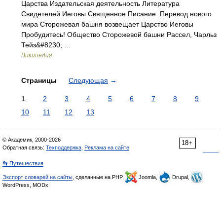
Царства Издательская деятельность Литература
Свидетелей Иеговы Священное Писание Перевод нового
мира Сторожевая башня возвещает Царство Иеговы
Пробудитесь! Общество Сторожевой башни Рассел, Чарльз
Тейз&#8230; …
Википедия
Страницы
Следующая
→
1
2
3
4
5
6
7
8
9
10
11
12
13
© Академик, 2000-2026
18+
Обратная связь:
Техподдержка
,
Реклама на сайте
👣 Путешествия
Экспорт словарей на сайты
, сделанные на PHP,
Joomla,
Drupal,
WordPress, MODx.